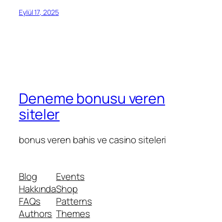
Eylül 17, 2025
Deneme bonusu veren
siteler
bonus veren bahis ve casino siteleri
Blog
Events
Hakkında
Shop
FAQs
Patterns
Authors
Themes